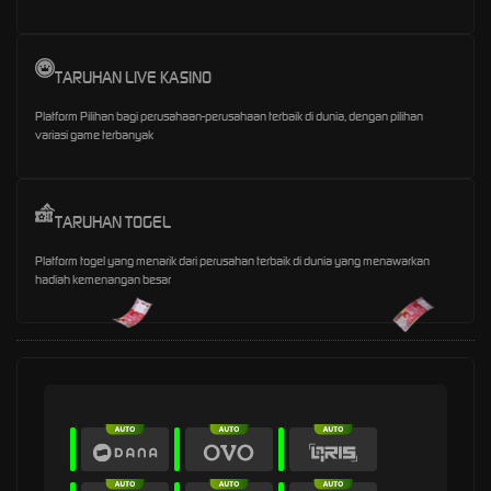
TARUHAN LIVE KASINO
Platform Pilihan bagi perusahaan-perusahaan terbaik di dunia, dengan pilihan
variasi game terbanyak
TARUHAN TOGEL
Platform togel yang menarik dari perusahan terbaik di dunia yang menawarkan
hadiah kemenangan besar