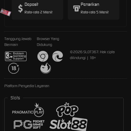
Deposit
Penarikan
Rata-rata 2 Menit
Rata-rata 5 Menit
Tanggung Jawab
Browser Yang
Bermain
Didukung
©2026 SLOT367. Hak cipta
dilindungi | 18+
Platform Penyedia Layanan
Slots