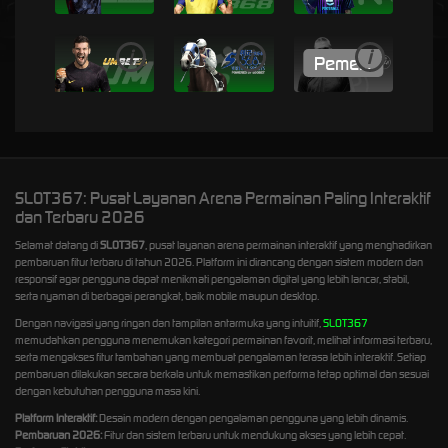
i
i
i
SLOT367: Pusat Layanan Arena Permainan Paling Interaktif
dan Terbaru 2026
Selamat datang di
SLOT367
, pusat layanan arena permainan interaktif yang menghadirkan
pembaruan fitur terbaru di tahun 2026. Platform ini dirancang dengan sistem modern dan
responsif agar pengguna dapat menikmati pengalaman digital yang lebih lancar, stabil,
serta nyaman di berbagai perangkat, baik mobile maupun desktop.
Dengan navigasi yang ringan dan tampilan antarmuka yang intuitif,
SLOT367
memudahkan pengguna menemukan kategori permainan favorit, melihat informasi terbaru,
serta mengakses fitur tambahan yang membuat pengalaman terasa lebih interaktif. Setiap
pembaruan dilakukan secara berkala untuk memastikan performa tetap optimal dan sesuai
dengan kebutuhan pengguna masa kini.
Platform Interaktif:
Desain modern dengan pengalaman pengguna yang lebih dinamis.
Pembaruan 2026:
Fitur dan sistem terbaru untuk mendukung akses yang lebih cepat.