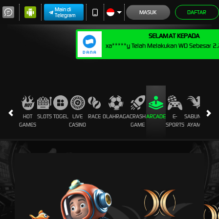
Main di
MASUK
DAFTAR
Telegram
SELAMAT KEPADA
xa*****y Telah Melakukan WD Sebesar 2
HOT
SLOTS
TOGEL
LIVE
RACE
OLAHRAGA
CRASH
ARCADE
E-
SABUNG
PROM
GAMES
CASINO
GAME
SPORTS
AYAM