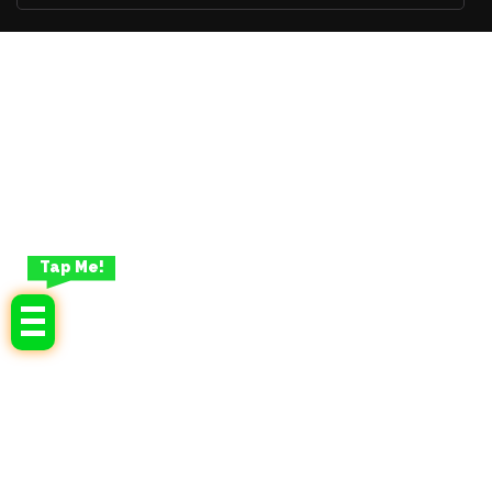
Tap Me!