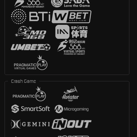
Crash Game