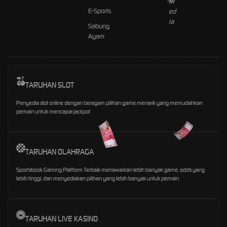
E-Sports
Sabung
Ayam
TARUHAN SLOT
Penyedia slot online dengan beragam pilihan game menarik yang memudahkan
pemain untuk mencapai jackpot
TARUHAN OLAHRAGA
Sportsbook Gaming Platform Terbaik menawarkan lebih banyak game, odds yang
lebih tinggi, dan menyediakan pilihan yang lebih banyak untuk pemain.
TARUHAN LIVE KASINO