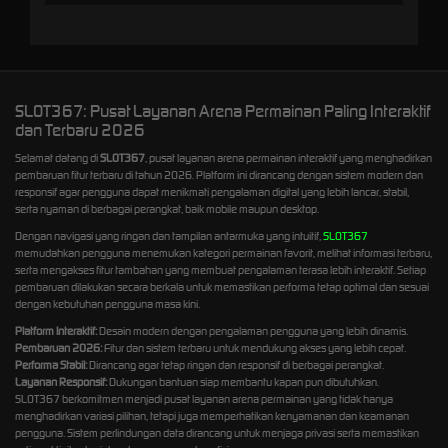
SLOT367: Pusat Layanan Arena Permainan Paling Interaktif
dan Terbaru 2026
Selamat datang di
SLOT367
, pusat layanan arena permainan interaktif yang menghadirkan
pembaruan fitur terbaru di tahun 2026. Platform ini dirancang dengan sistem modern dan
responsif agar pengguna dapat menikmati pengalaman digital yang lebih lancar, stabil,
serta nyaman di berbagai perangkat, baik mobile maupun desktop.
Dengan navigasi yang ringan dan tampilan antarmuka yang intuitif,
SLOT367
memudahkan pengguna menemukan kategori permainan favorit, melihat informasi terbaru,
serta mengakses fitur tambahan yang membuat pengalaman terasa lebih interaktif. Setiap
pembaruan dilakukan secara berkala untuk memastikan performa tetap optimal dan sesuai
dengan kebutuhan pengguna masa kini.
Platform Interaktif:
Desain modern dengan pengalaman pengguna yang lebih dinamis.
Pembaruan 2026:
Fitur dan sistem terbaru untuk mendukung akses yang lebih cepat.
Performa Stabil:
Dirancang agar tetap ringan dan responsif di berbagai perangkat.
Layanan Responsif:
Dukungan bantuan siap membantu kapan pun dibutuhkan.
SLOT367 berkomitmen menjadi pusat layanan arena permainan yang tidak hanya
menghadirkan variasi pilihan, tetapi juga memperhatikan kenyamanan dan keamanan
pengguna. Sistem perlindungan data dirancang untuk menjaga privasi serta memastikan