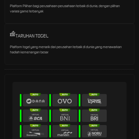
Platform Pilihan bagi perusahaan-perusahaan terbaik di dunia, dengan pilihan
variasi game terbanyak
TARUHAN TOGEL
Platform togel yang menarik dari perusahan terbaik di dunia yang menawarkan
hadiah kemenangan besar