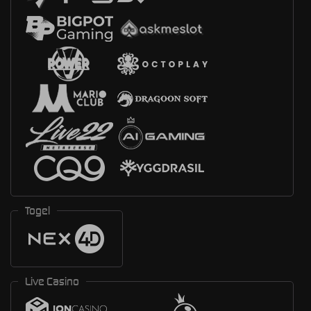
Togel
Live Casino