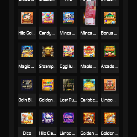
Hilo Gold Rush
Candy Mines
Mines Soccer
Mines Classic
Bonus Bingo
Magic Bingo
Steampunk
EggHunt Bingo
Maple Bingo
Arcade Bingo
Odin Bingo
Golden Bingo
Lost Ruins
Caribbean Bingo
Limbo Gold Rush
Dice
Hilo Classic
Limbo Neon
Golden Fortunes
Golden Horse Riches