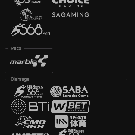
Race
Olahraga