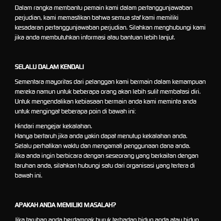
Dalam rangka membantu pemain kami dalam pertanggunjawaban
perjudian, kami memastikan bahwa semua staf kami memiliki
kesadaran pertanggunjawaban perjudian. Silahkan menghubungi kami
jika anda membutuhkan informasi atau bantuan lebih lanjut.
SELALU DALAM KENDALI
Sementara mayoritas dari pelanggan kami bermain dalam kemampuan
mereka namun untuk beberapa orang akan lebih sulit membatasi diri.
Untuk mengendalikan kebiasaan bermain anda kami meminta anda
untuk mengingat beberapa poin di bawah ini:
Hindari mengejar kekalahan.
Hanya bertaruh jika anda yakin dapat menutup kekalahan anda.
Selalu perhatikan waktu dan mengamati penggunaan dana anda.
Jika anda ingin berbicara dengan seseorang yang berkaitan dengan
taruhan anda, silahkan hubungi satu dari organisasi yang tertera di
bawah ini.
APAKAH ANDA MEMILIKI MASALAH?
Jika taruhan anda berdampak buruk terhadap hidup anda atau hidup