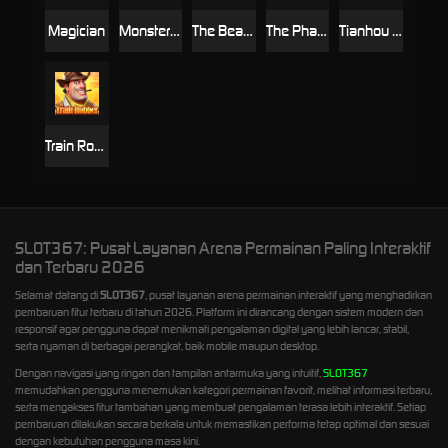
Magician
Monster Pop
The Beauties
The Pharaoh
Tianhou Mazu
Train Robber
SLOT367: Pusat Layanan Arena Permainan Paling Interaktif
dan Terbaru 2026
Selamat datang di
SLOT367
, pusat layanan arena permainan interaktif yang menghadirkan
pembaruan fitur terbaru di tahun 2026. Platform ini dirancang dengan sistem modern dan
responsif agar pengguna dapat menikmati pengalaman digital yang lebih lancar, stabil,
serta nyaman di berbagai perangkat, baik mobile maupun desktop.
Dengan navigasi yang ringan dan tampilan antarmuka yang intuitif,
SLOT367
memudahkan pengguna menemukan kategori permainan favorit, melihat informasi terbaru,
serta mengakses fitur tambahan yang membuat pengalaman terasa lebih interaktif. Setiap
pembaruan dilakukan secara berkala untuk memastikan performa tetap optimal dan sesuai
dengan kebutuhan pengguna masa kini.