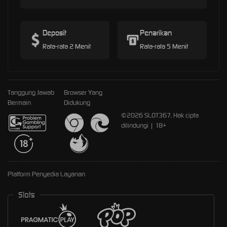
Deposit
Penarikan
Rata-rata 2 Menit
Rata-rata 5 Menit
Tanggung Jawab
Browser Yang
Bermain
Didukung
©2026 SLOT367. Hak cipta
dilindungi | 18+
Platform Penyedia Layanan
Slots