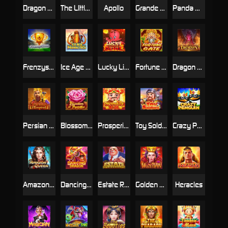
Dragon Tiles
The LIttle Witch
Apollo
Grande Fortune
Panda Warrior
Frenzyshot
Ice Age Mammoths
Lucky Little Devil
Fortune Gate
Dragon Treasure
Persian Empire
Blossom of Fortune
Prosperity 168
Toy Soldiers
Crazy Penguin
Amazon Queen
Dancing Dragon
Estate Rich Man
Golden Wuzetian
Heracles