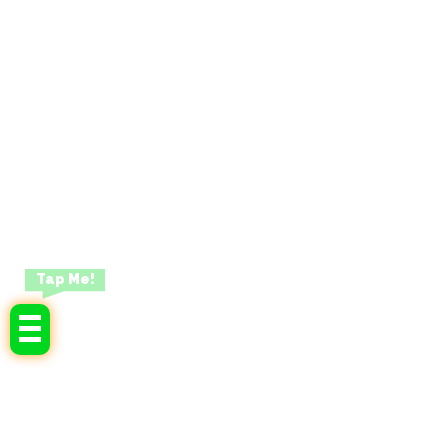
Tap Me!