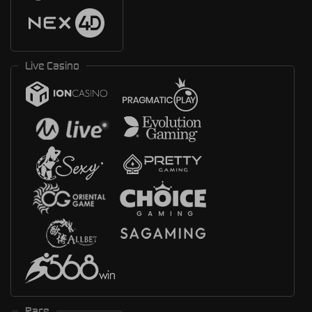
Live Casino
Race