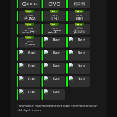
* Selama bank maintenance dan bank offline deposit dan penarikan
tidak dapat diproses