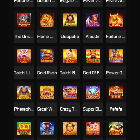
Fortune Koi
Golden Fuwa
Royale Expedition
Fever 777
Pirate Attack
The Unsurpassed Grace
Flame Wolves
Cleopatra
Aladdin
Fortune Bull
Taichi Lion Dance
Gold Rush
Taichi Boy
God Of Fortune
Power Of Thor
Pharaoh Treasures
Great Wealth
Crazy Thieves
Super Diamond
Fafafa