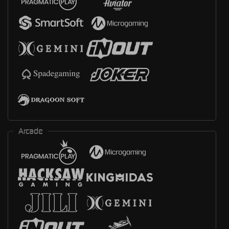
Arcade