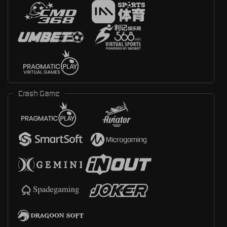
Crash Game