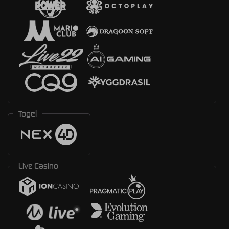
Togel
Live Casino