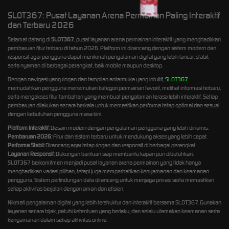
SLOT367: Pusat Layanan Arena Permainan Paling Interaktif
dan Terbaru 2026
Selamat datang di
SLOT367
, pusat layanan arena permainan interaktif yang menghadirkan
pembaruan fitur terbaru di tahun 2026. Platform ini dirancang dengan sistem modern dan
responsif agar pengguna dapat menikmati pengalaman digital yang lebih lancar, stabil,
serta nyaman di berbagai perangkat, baik mobile maupun desktop.
Dengan navigasi yang ringan dan tampilan antarmuka yang intuitif,
SLOT367
memudahkan pengguna menemukan kategori permainan favorit, melihat informasi terbaru,
serta mengakses fitur tambahan yang membuat pengalaman terasa lebih interaktif. Setiap
pembaruan dilakukan secara berkala untuk memastikan performa tetap optimal dan sesuai
dengan kebutuhan pengguna masa kini.
Platform Interaktif:
Desain modern dengan pengalaman pengguna yang lebih dinamis.
Pembaruan 2026:
Fitur dan sistem terbaru untuk mendukung akses yang lebih cepat.
Performa Stabil:
Dirancang agar tetap ringan dan responsif di berbagai perangkat.
Layanan Responsif:
Dukungan bantuan siap membantu kapan pun dibutuhkan.
SLOT367 berkomitmen menjadi pusat layanan arena permainan yang tidak hanya
menghadirkan variasi pilihan, tetapi juga memperhatikan kenyamanan dan keamanan
pengguna. Sistem perlindungan data dirancang untuk menjaga privasi serta memastikan
setiap aktivitas berjalan dengan aman dan efisien.
Nikmati pengalaman digital yang lebih terstruktur dan interaktif bersama SLOT367. Gunakan
layanan secara bijak, patuhi ketentuan yang berlaku, dan selalu utamakan keamanan serta
kenyamanan dalam setiap aktivitas online.