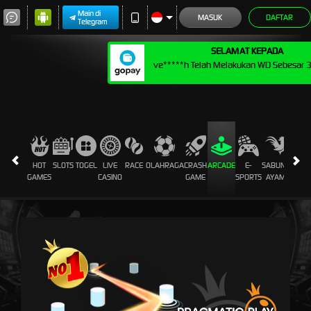
Main di
MASUK
DAFTAR
Telegram
SELAMAT KEPADA
ve*****h Telah Melakukan WD Sebesar 
HOT
SLOTS
TOGEL
LIVE
RACE
OLAHRAGA
CRASH
ARCADE
E-
SABUNG
PROM
GAMES
CASINO
GAME
SPORTS
AYAM