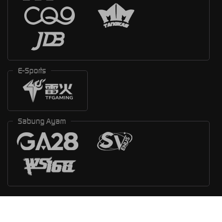
E-Sports
Sabung Ayam