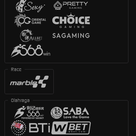
Race
Olahraga