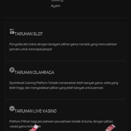
Ayam
TARUHAN SLOT
Penyedia slot online dengan beragam pilihan game menarik yang memudahkan
pemain untuk mencapai jackpot
TARUHAN OLAHRAGA
Sportsbook Gaming Platform Terbaik menawarkan lebih banyak game, odds yang
lebih tinggi, dan menyediakan pilihan yang lebih banyak untuk pemain.
TARUHAN LIVE KASINO
Platform Pilihan bagi perusahaan-perusahaan terbaik di dunia, dengan pilihan
variasi game terbanyak