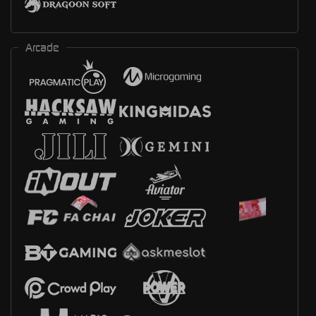
Arcade