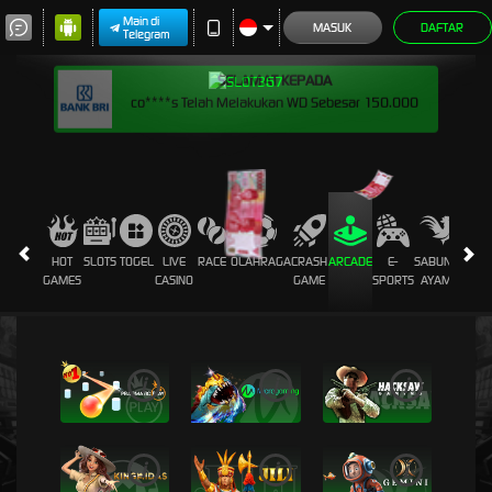
Main di
MASUK
DAFTAR
Telegram
SELAMAT KEPADA
co****s Telah Melakukan WD Sebesar 150.000
HOT
SLOTS
TOGEL
LIVE
RACE
OLAHRAGA
CRASH
ARCADE
E-
SABUNG
PROM
GAMES
CASINO
GAME
SPORTS
AYAM
i
i
i
i
i
i