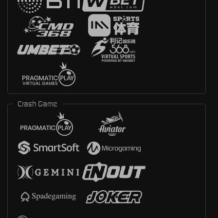
Crash Game