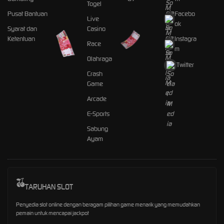
Togel
Pusat Bantuan
Facebo
Live
ok
Syarat dan
Casino
Ketentuan
Instagra
Race
m
Olahraga
Twitter
Crash
Game
Arcade
E-Sports
Sabung
Ayam
TARUHAN SLOT
Penyedia slot online dengan beragam pilihan game menarik yang memudahkan
pemain untuk mencapai jackpot