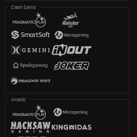
Crash Game
Arcade