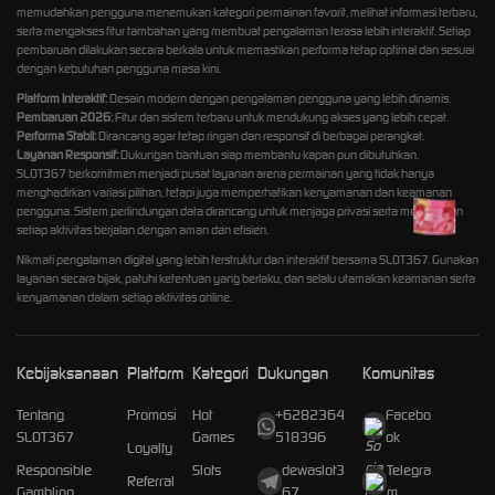
memudahkan pengguna menemukan kategori permainan favorit, melihat informasi terbaru,
serta mengakses fitur tambahan yang membuat pengalaman terasa lebih interaktif. Setiap
pembaruan dilakukan secara berkala untuk memastikan performa tetap optimal dan sesuai
dengan kebutuhan pengguna masa kini.
Platform Interaktif:
Desain modern dengan pengalaman pengguna yang lebih dinamis.
Pembaruan 2026:
Fitur dan sistem terbaru untuk mendukung akses yang lebih cepat.
Performa Stabil:
Dirancang agar tetap ringan dan responsif di berbagai perangkat.
Layanan Responsif:
Dukungan bantuan siap membantu kapan pun dibutuhkan.
SLOT367 berkomitmen menjadi pusat layanan arena permainan yang tidak hanya
menghadirkan variasi pilihan, tetapi juga memperhatikan kenyamanan dan keamanan
pengguna. Sistem perlindungan data dirancang untuk menjaga privasi serta memastikan
setiap aktivitas berjalan dengan aman dan efisien.
Nikmati pengalaman digital yang lebih terstruktur dan interaktif bersama SLOT367. Gunakan
layanan secara bijak, patuhi ketentuan yang berlaku, dan selalu utamakan keamanan serta
kenyamanan dalam setiap aktivitas online.
Kebijaksanaan
Platform
Kategori
Dukungan
Komunitas
Tentang
Promosi
Hot
+6282364
Facebo
SLOT367
Games
518396
ok
Loyalty
Responsible
Slots
dewaslot3
Telegra
Referral
Gambling
67
m