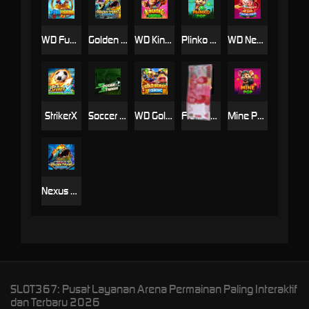
WD FuWa Fishing
Golden Tyrant Fishing
WD King Kong Fishing
Plinko Pop
WD Nezha Fishing Legend
StrikerX
Soccer Striker
WD Gold Blast Fishing
Fruit Blast
Mine Pop
Nexus Golden Tyrant
SLOT367: Pusat Layanan Arena Permainan Paling Interaktif
dan Terbaru 2026