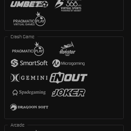
Crash Game
Arcade