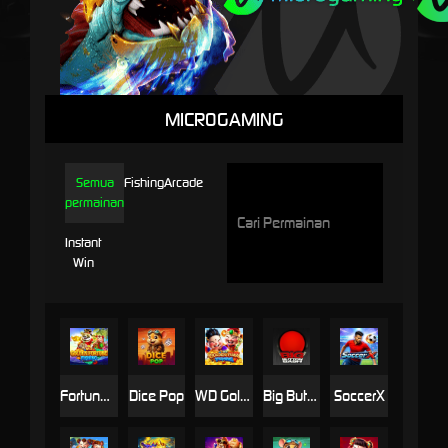
MICROGAMING
Semua
Fishing
Arcade
permainan
Instant
Win
Fortune Fishing
Dice Pop
WD Golden Fuwa Fishing
Big Button Bash
SoccerX