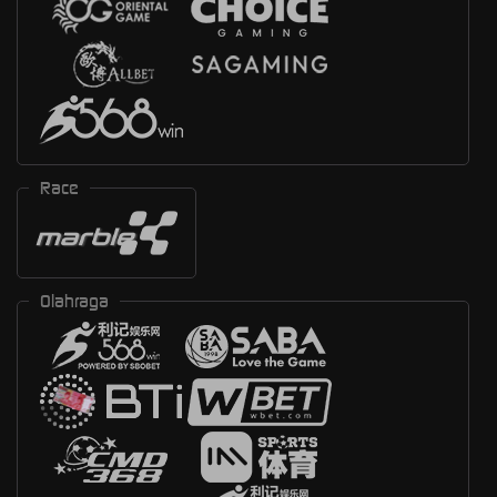
Race
Olahraga