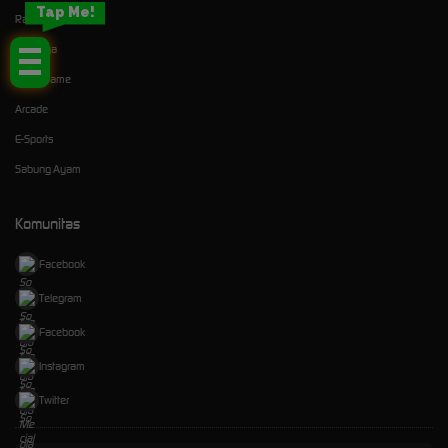
Tap Me!
Race
Olahraga
Crash Game
Arcade
E-Sports
Sabung Ayam
Komunitas
Facebook
Telegram
Facebook
Instagram
Twitter