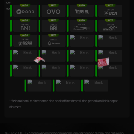
* Selama bank maintenance dan bank offline deposit dan penarikan tidak dapat
diproses
©2026 SLOT367 menawarkan berbagai macam provider pilihan terbaik dan didukung