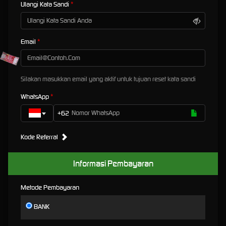
Ulangi Kata Sandi
SLOT367: Pusat Layanan Arena Permainan Paling Interaktif
dan Terbaru 2026
Selamat datang di
SLOT367
, pusat layanan arena permainan interaktif yang
Email
menghadirkan pembaruan fitur terbaru di tahun 2026. Platform ini dirancang dengan
sistem modern dan responsif agar pengguna dapat menikmati pengalaman digital yang
lebih lancar, stabil, serta nyaman di berbagai perangkat, baik mobile maupun desktop.
Silakan masukkan email yang aktif untuk tujuan reset kata sandi
Dengan navigasi yang ringan dan tampilan antarmuka yang intuitif,
SLOT367
memudahkan pengguna menemukan kategori permainan favorit, melihat informasi
WhatsApp
terbaru, serta mengakses fitur tambahan yang membuat pengalaman terasa lebih
+62
interaktif. Setiap pembaruan dilakukan secara berkala untuk memastikan performa tetap
optimal dan sesuai dengan kebutuhan pengguna masa kini.
Kode Referral
Platform Interaktif:
Desain modern dengan pengalaman pengguna yang lebih dinamis.
Pembaruan 2026:
Fitur dan sistem terbaru untuk mendukung akses yang lebih cepat.
Performa Stabil:
Dirancang agar tetap ringan dan responsif di berbagai perangkat.
Informasi Pembayaran
Layanan Responsif:
Dukungan bantuan siap membantu kapan pun dibutuhkan.
SLOT367 berkomitmen menjadi pusat layanan arena permainan yang tidak hanya
Metode Pembayaran
menghadirkan variasi pilihan, tetapi juga memperhatikan kenyamanan dan keamanan
pengguna. Sistem perlindungan data dirancang untuk menjaga privasi serta memastikan
BANK
setiap aktivitas berjalan dengan aman dan efisien.
Nikmati pengalaman digital yang lebih terstruktur dan interaktif bersama SLOT367.